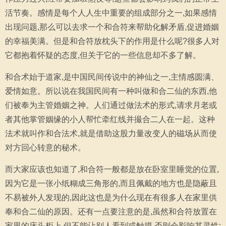
活节奏。感情是每个人人生中重要的组成部分之一,如果感情
出现问题,那么可以去求一个和合符来帮助化解矛盾,促进婚姻
的幸福美满。但是和合符放枕头下的作用是什么呢?很多人对
它都抱着怀疑的态度,但关于它的一些信息却不多了解。
和合术始于道家,是中国民间传说中的神仙之一,主情感圆满、
爱情如意。所以说在我国民间有一种叫做和合二仙的东西,他
们被奉为主管婚姻之神。人们通过做法术的形式,请求月老或
者其他掌管姻缘的小人帮忙牵红线并撮合二人在一起。这种
法术就叫作和合法术,就是借助这股力量改变人的磁场从而使
对方回心转意的秘术。
而大家应该也知道了,和合符一般都是放在卧室里睡觉的位置,
因为它是一张小纸糊成三角形的,而且佩戴的地方也是隐蔽且
不易被外人发现的,因此这也是为什么现在有很多人在家里供
奉和合二仙的原因。还有一点要注意的是,虽然和合符放置在
家里的床头柜上,但不能让别人看到或触摸,否则会影响其灵性;