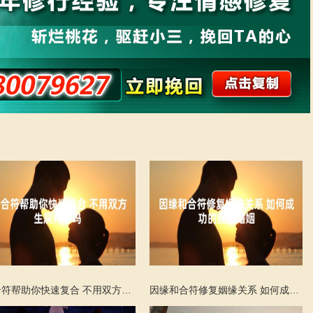
和合符帮助你快速复合 不用双方生辰八字吗
因缘和合符修复姻缘关系 如何成功的挽留婚姻