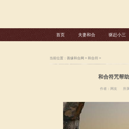
首页
夫妻和合
驱赶小三
当前位置：
善缘和合网
>
和合符
>
和合符咒帮助
作者：网友
所