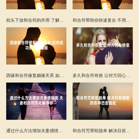
枕头下放和合符的作用 了解关于它的一些信息
和合符帮助你快速复合 不用双方生辰八字吗
因缘和合符修复姻缘关系 如何成功的挽留婚姻
多久和合符有效 让对方回心转意
通过什么方法增加夫妻感情呢 夫妻和合符咒化解争吵
和合符咒帮助脱单 解决目前面临的各种恋爱困扰