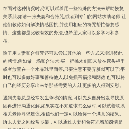
在面对这种情况时,你可以试着用一些特殊的方法来帮助恢复
关系,比如请一张夫妻和合符咒,或者到专门的网站求助老师,让
他们教你如何解决情感困扰,并使用相应的符咒帮忙修复感
情。这些都是比较有效的办法,也希望大家可以多学习和参
考。
除了用夫妻和合符咒还可以尝试其他的一些方式来增进彼此
的感情,例如做一场和合法术;买一把桃木剑回来放在床头柜里
或者放置在一个水晶球里面等,只要注意不要弄脏就可以了;平
时也可以多做好事和善待他人,以免损害福报和阴德;也可以将
自己的经历分享出来给那些需要的人,让更多的人得到安慰。
遇到夫妻总是经常发生争吵的情况,可以先从自身出发寻找原
因再进行沟通化解,如果实在不知道该怎么做时,可以试着联系
相关老师寻求建议,相信他们一定可以给你一个满意的结果。
所以夫妻之间经常吵架，可以通过夫妻和合符咒增加感情是