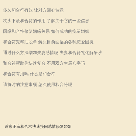
多久和合符有效 让对方回心转意
枕头下放和合符的作用 了解关于它的一些信息
因缘和合符修复姻缘关系 如何成功的挽留婚姻
和合符咒帮助脱单 解决目前面临的各种恋爱困扰
通过什么方法增加夫妻感情呢 夫妻和合符咒化解争吵
和合符帮助你快速复合 不用双方生辰八字吗
和合符有用吗 什么是和合符
请符时的注意事项 怎么使用和合符呢
道家正宗
和合术
快速
挽回感情
修复婚姻