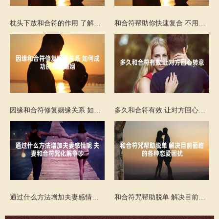
枕头下放和合符的作用 了解关于它的一些信息
和合符帮助你快速复合 不用双方生辰八字吗
因缘和合符修复姻缘关系 如何成功的挽留婚姻
多久和合符有效 让对方回心转意
通过什么方法增加夫妻感情呢 夫妻和合符咒化解争吵
和合符咒帮助脱单 解决目前面临的各种恋爱困扰