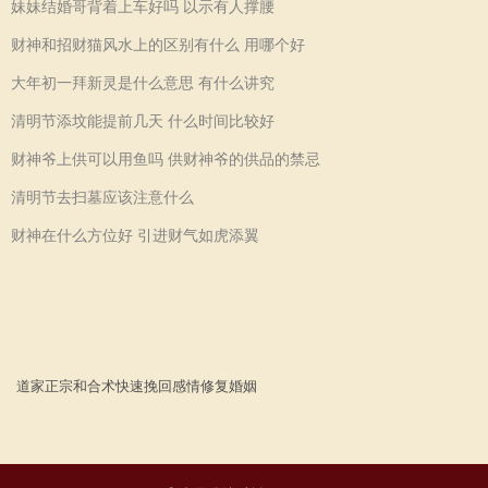
妹妹结婚哥背着上车好吗 以示有人撑腰
财神和招财猫风水上的区别有什么 用哪个好
大年初一拜新灵是什么意思 有什么讲究
清明节添坟能提前几天 什么时间比较好
财神爷上供可以用鱼吗 供财神爷的供品的禁忌
清明节去扫墓应该注意什么
财神在什么方位好 引进财气如虎添翼
道家正宗
和合术
快速
挽回感情
修复婚姻