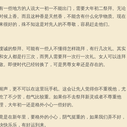
有一些地方的人说大一初一不能出门，需要大年初二祭拜。无论
时候上香。而且这种香是天然香，不能含有什么化学物质。现在
来很好的，殊不知这是对先人的不尊敬，容易赶走他们。
虔诚的祭拜。可能有一些人不懂得怎样跪拜，有行几次礼。其实
和女人都是行三次，而男人需要拜一次行一次礼。女人可以连拜
敬。即便时代已经转换了，可是男尊女卑还是存在的。
闹声，更不可以在这里玩手机。这会让先人觉得你不重视他，尤
吃了不少苦，怨气比较重。如果你不去祭拜新灵或者不尊重他
理，大年初一还是格外小心一些好的。
竟是在新年里，要格外的小心，阴气挺重的，如果我们弄不好，
快快乐乐，有好运到来。