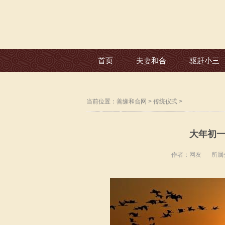
首页
夫妻和合
驱赶小三
当前位置：
善缘和合网
>
传统仪式
>
大年初一
作者：网友
所属