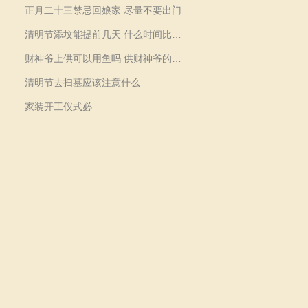
正月二十三禁忌回娘家 尽量不要出门
清明节添坟能提前几天 什么时间比较好
财神爷上供可以用鱼吗 供财神爷的供品的禁忌
清明节去扫墓应该注意什么
家装开工仪式必