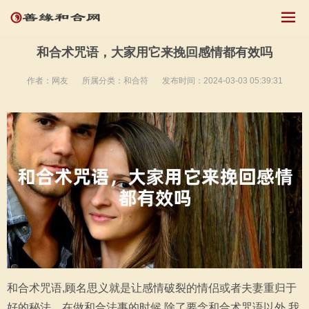
和合术咒语，大家用它来挽回感情都有效吗
作者：网友
所属分类：
和合符
发布时间：2024-03-03 05:39:31
和合术咒语,顾名思义就是让感情破裂的情侣或者夫妻重归于
好的秘法。在做和合法事的时候,除了要念和合术咒语以外,我