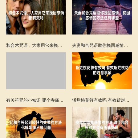
和合术咒语，大家用它来挽回感情都有效吗
夫妻和合咒语助你挽回感情，挽回感情的方法还有哪些
有关符咒的小知识 哪个寺庙出售姻缘符呢
斩烂桃花符有效吗 有效斩烂桃花的注意事项