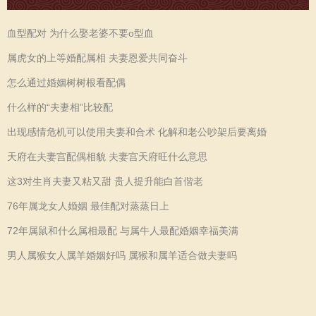
血型配对 为什么娶老婆不要o型血
属虎女的上等婚配属相 夫妻恩爱共同奋斗
怎么通过婚姻树树根看配偶
什么样的“夫妻相”比较配
出现感情危机可以使用夫妻和合术 化解和老公吵架后要离婚
天府在夫妻宫配偶相貌 夫妻宫天府旺什么意思
这3对生肖夫妻又粘又甜 贵人提升能白首偕老
76年属龙女人婚姻 最佳配对蒸蒸日上
72年属鼠和什么属相最配 与属牛人最配婚姻幸福美满
男人属猴女人属羊婚姻好吗 属猴和属羊适合做夫妻吗