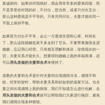
真诚相待。如果你对我很好，我会用非常多的爱来回报，而
不是享受你对我的好，不付出，想当然，或者只付出五分，
那么这种爱就是不平等的。只有共同付出，夫妻才能在同一
平面上保持平衡。
如果双方付出不平等，会让一方逐渐失望和心寒。时间长
了，那么这段婚姻也差不多走到了尽头。不要带着激情走进
婚姻，忘记用心经营。只有相互理解和体谅，珍惜现在的一
切，夫妻关系才能长久。想要得到婚姻上面的幸福美满，还
可以
用头发做的夫妻和合术
来维持了。
道教的夫妻和合术是针对夫妻间出现感情冷淡，感情不和
睦，经常吵架时，帮助夫妻关系和好如初的道家方法。当夫
妻之间出现感情上面的烦恼，我们不知道怎么进行化解，去
用头发做的夫妻和合术
就可以帮助我们大家进行挽回，避免
我们感情出现各种烦恼。