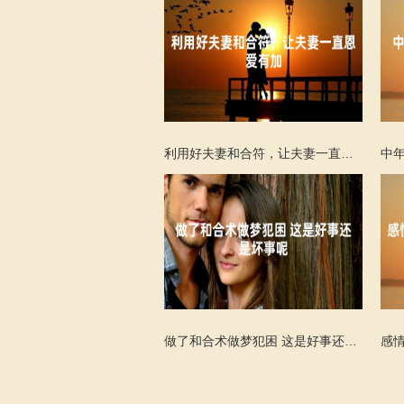
利用好夫妻和合符，让夫妻一直恩爱有加
做了和合术做梦犯困 这是好事还是坏事呢