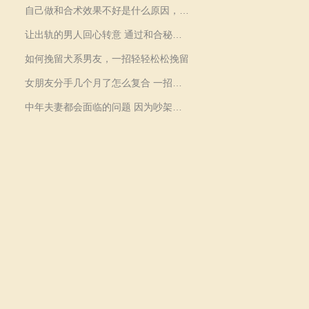
自己做和合术效果不好是什么原因，做和合术要准备什么
让出轨的男人回心转意 通过和合秘术实现
如何挽留犬系男友，一招轻轻松松挽留
女朋友分手几个月了怎么复合 一招旧情复燃
中年夫妻都会面临的问题 因为吵架家庭不和