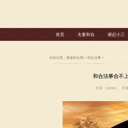
首页
夫妻和合
驱赶小三
当前位置：
善缘和合网
>
和合法事
>
和合法事合不
作者：porwly
所