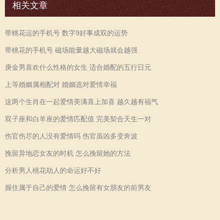
相关文章
带桃花运的手机号 数字9好事成双的运势
带桃花的手机号 磁场能量越大磁场就会越强
庚金男喜欢什么性格的女生 适合婚配的五行日元
上等婚姻属相配对 婚姻选对爱情幸福
这两个生肖在一起爱情美满喜上加喜 越久越有福气
双子座和白羊座的爱情匹配值 完美契合天生一对
伤官伤尽的人没有爱情吗 伤官虽凶多变奔波
挽留异地恋女友的时机 怎么挽留她的方法
分析男人桃花劫人的命运好不好
握住属于自己的爱情 怎么挽留有女朋友的前男友