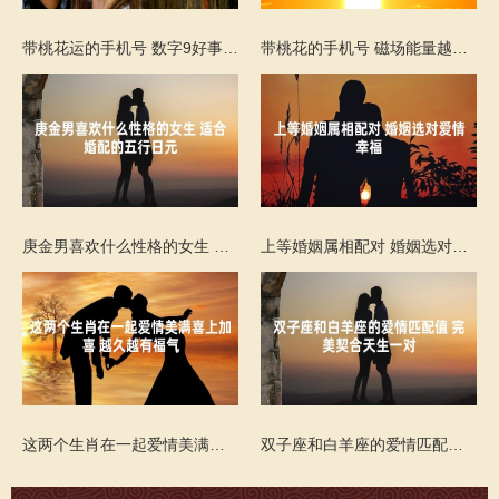
带桃花运的手机号 数字9好事成双的运势
带桃花的手机号 磁场能量越大磁场就会越强
庚金男喜欢什么性格的女生 适合婚配的五行日元
上等婚姻属相配对 婚姻选对爱情幸福
这两个生肖在一起爱情美满喜上加喜 越久越有福气
双子座和白羊座的爱情匹配值 完美契合天生一对